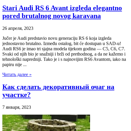
Stari Audi RS 6 Avant izgleda elegantno
pored brutalnog novog karavana
26 апреля, 2023
Jučer je Audi predstavio novu generaciju RS 6 koja izgleda
jednostavno brutalno. Između ostalog, bit će dostupan u SAD-u!
Audi RS6 je imao tri sjajna modela tijekom godina — C5, C6, C7.
Svaki od njih bio je snažniji i brži od prethodnog, a da ne kažemo i
tehnološki napredniji. Tako je i s najnovijim RS6 Avantom, iako na
papiru nije ...
Читать далее »
Как сделать декоративный очаг на
участке?
7 января, 2023