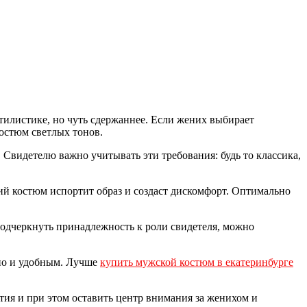
тилистике, но чуть сдержаннее. Если жених выбирает
остюм светлых тонов.
Свидетелю важно учитывать эти требования: будь то классика,
ий костюм испортит образ и создаст дискомфорт. Оптимально
одчеркнуть принадлежность к роли свидетеля, можно
 но и удобным. Лучше
купить мужской костюм в екатеринбурге
тия и при этом оставить центр внимания за женихом и