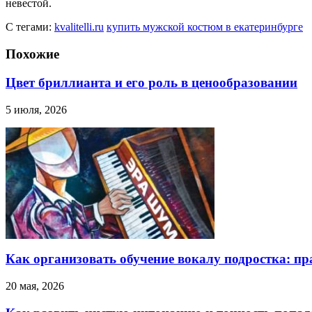
невестой.
С тегами:
kvalitelli.ru
купить мужской костюм в екатеринбурге
Похожие
Цвет бриллианта и его роль в ценообразовании
5 июля, 2026
Как организовать обучение вокалу подростка: п
20 мая, 2026