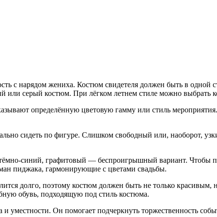
сть с нарядом жениха. Костюм свидетеля должен быть в одной с
й или серый костюм. При лёгком летнем стиле можно выбрать к
казывают определённую цветовую гамму или стиль мероприятия. 
ально сидеть по фигуре. Слишком свободный или, наоборот, узк
 тёмно-синий, графитовый — беспроигрышный вариант. Чтобы п
арман пиджака, гармонирующие с цветами свадьбы.
длится долго, поэтому костюм должен быть не только красивым,
обную обувь, подходящую под стиль костюма.
а и уместности. Он помогает подчеркнуть торжественность собы