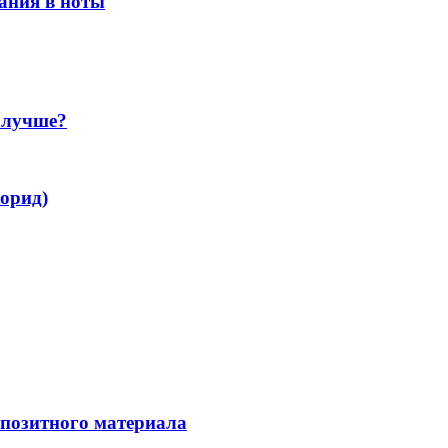
ания в ноты
 лучше?
орид)
мпозитного материала