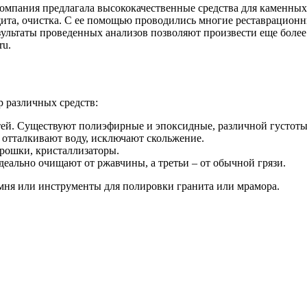
компания предлагала высококачественные средства для каменных
щита, очистка. С ее помощью проводились многие реставрационн
зультаты проведенных анализов позволяют произвести еще бол
ru.
р различных средств:
тей. Существуют полиэфирные и эпоксидные, различной густоты
 отталкивают воду, исключают скольжение.
рошки, кристаллизаторы.
деально очищают от ржавчины, а третьи – от обычной грязи.
мня или инструменты для полировки гранита или мрамора.