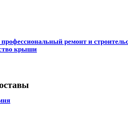
 профессиональный ремонт и строител
ьство крыши
составы
мня