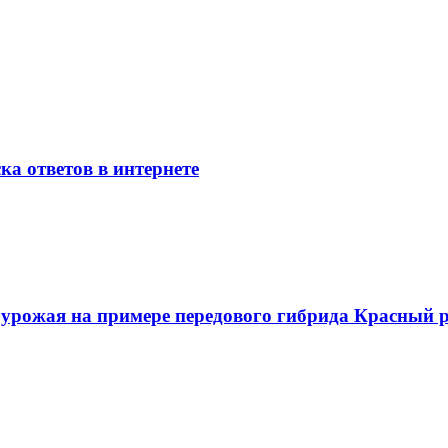
ка ответов в интернете
о урожая на примере передового гибрида Красный