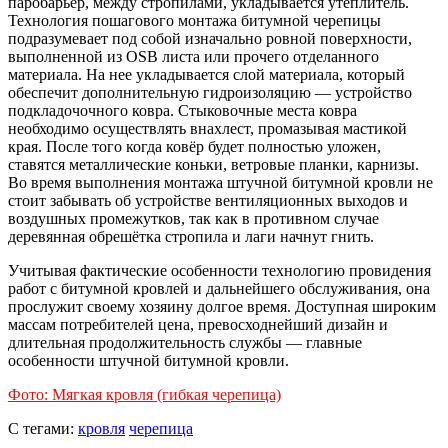
паробарьер, между стропилами, укладывается утеплитель.
Технология пошагового монтажа битумной черепицы
подразумевает под собой изначально ровной поверхности,
выполненной из OSB листа или прочего отделанного
материала. На нее укладывается слой материала, который
обеспечит дополнительную гидроизоляцию — устройство
подкладочочного ковра. Стыковочные места ковра
необходимо осуществлять внахлест, промазывая мастикой
края. После того когда ковёр будет полностью уложен,
ставятся металлические коньки, ветровые планки, карнизы.
Во время выполнения монтажа штучной битумной кровли не
стоит забывать об устройстве вентиляционных выходов и
воздушных промежутков, так как в противном случае
деревянная обрешётка стропила и лаги начнут гнить.
Учитывая фактические особенности технологию провидения
работ с битумной кровлей и дальнейшего обслуживания, она
прослужит своему хозяину долгое время. Доступная широким
массам потребителей цена, превосходнейший дизайн и
длительная продолжительность службы — главные
особенности штучной битумной кровли.
Фото: Мягкая кровля (гибкая черепица)
С тегами:
кровля
черепица