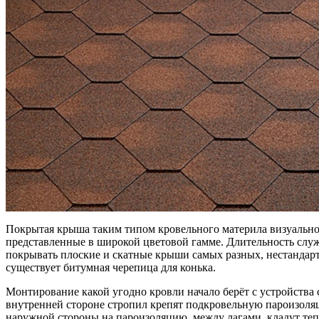
Покрытая крыша таким типом кровельного материла визуально 
представленные в широкой цветовой гамме. Длительность служ
покрывать плоские и скатные крыши самых разных, нестандарт
существует битумная черепица для конька.
Монтирование какой угодно кровли начало берёт с устройства
внутренней стороне стропил крепят подкровельную пароизоляц
наружной стороны на пароизоляцию, между лагами, кладут те