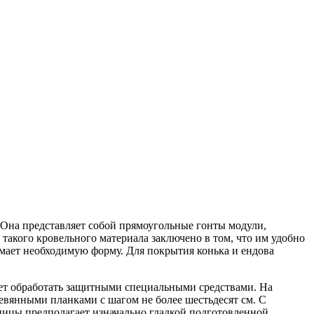
 Она представляет собой прямоугольные гонты модули,
такого кровельного материала заключено в том, что им удобно
мает необходимую форму. Для покрытия конька и ендова
дует обработать защитными специальными средствами. На
евянными планками с шагом не более шестьдесят см. С
пицы предполагает изначально гладкой подготовленной