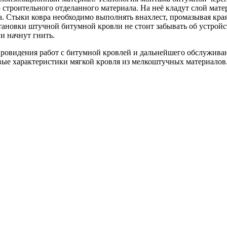
строительного отделанного материала. На неё кладут слой мат
. Стыки ковра необходимо выполнять внахлест, промазывая края
становки штучной битумной кровли не стоит забывать об устро
и начнут гнить.
овидения работ с битумной кровлей и дальнейшего обслуживани
ые характеристики мягкой кровля из мелкоштучных материалов