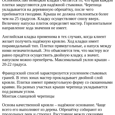
Особенностью немецкой кладки считается то, что края каждой
плитки закругляются для надёжной стыковки. Черепица
укладывается на деревянную обрешётку, после чего
прибивается гвоздями. Крыша не должна отклоняться более
чем на 25 градусов. Кладку осуществляют снизу вверх.
Величину напуска плиток определяет мастер. Горизонтальное
направление хода значения не имеет.
Английская кладка применима в тех случаях, когда клиент
желает получить надёжную кровлю. Ход кладки имеет
пирамидальный тип. Плитки прямоугольные, а напуск между
ними незначительный. Это объясняется тем, что мастеру все
равно придётся осуществить двойную кладку, а значит,
напуском можно пренебречь. Максимальный уклон крыши –
20-22 градуса.
Французский способ характеризуется усилением стыковых
граней. В этих зонах мастер прокладывает двойной слой
кровли. Плитки имеют прямоугольную форму со скошенными
краями. На разных участках крыши черепица укладывается
под разным углом.
Монтаж сланцевой черепицы
Основа качественной кровли – надёжное основание. Чаще
всего его выполняют из дерева. Обрешётку собирают из
продольных реек и стропил. Расстояние между секциями