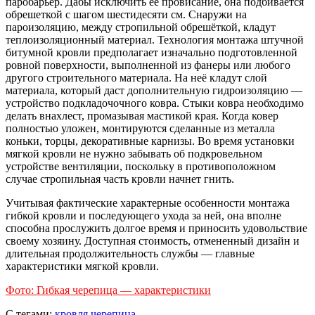
паробарьер. Дабы исключить ее провисание, она подбивается
обрешеткой с шагом шестидесяти см. Снаружи на
пароизоляцию, между стропильной обрешёткой, кладут
теплоизоляционный материал. Технология монтажа штучной
битумной кровли предполагает изначально подготовленной
ровной поверхности, выполненной из фанеры или любого
другого строительного материала. На неё кладут слой
материала, который даст дополнительную гидроизоляцию —
устройство подкладочочного ковра. Стыки ковра необходимо
делать внахлест, промазывая мастикой края. Когда ковер
полностью уложен, монтируются сделанные из металла
коньки, торцы, декоративные карнизы. Во время установки
мягкой кровли не нужно забывать об подкровельном
устройстве вентиляции, поскольку в противоположном
случае стропильная часть кровли начнет гнить.
Учитывая фактические характерные особенности монтажа
гибкой кровли и последующего ухода за ней, она вполне
способна прослужить долгое время и приносить удовольствие
своему хозяину. Доступная стоимость, отмененный дизайн и
длительная продолжительность службы — главные
характеристики мягкой кровли.
Фото: Гибкая черепица — характеристики
С тегами:
кровля
черепица