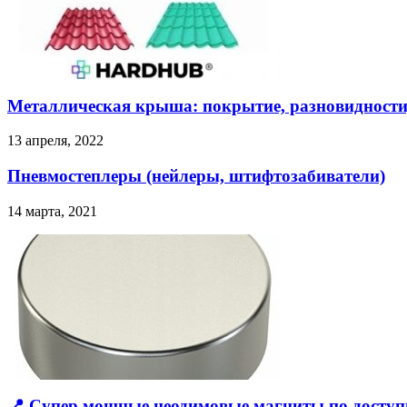
Металлическая крыша: покрытие, разновидности
13 апреля, 2022
Пневмостеплеры (нейлеры, штифтозабиватели)
14 марта, 2021
📍 Супер мощные неодимовые магниты по доступ