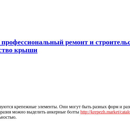
 профессиональный ремонт и строител
ьство крыши
ьзуются крепежные элементы.
Они могут быть разных форм и раз
образия можно выделить анкерные болты
http://krepezh.market/cata
ьностью.