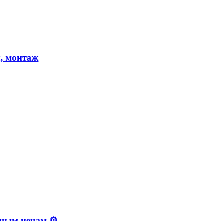
, монтаж
ным ценам ⚙️