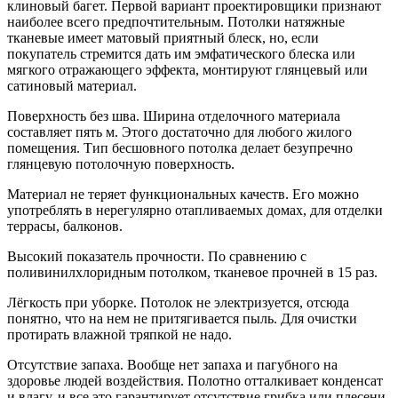
клиновый багет. Первой вариант проектировщики признают
наиболее всего предпочтительным. Потолки натяжные
тканевые имеет матовый приятный блеск, но, если
покупатель стремится дать им эмфатического блеска или
мягкого отражающего эффекта, монтируют глянцевый или
сатиновый материал.
Поверхность без шва. Ширина отделочного материала
составляет пять м. Этого достаточно для любого жилого
помещения. Тип бесшовного потолка делает безупречно
глянцевую потолочную поверхность.
Материал не теряет функциональных качеств. Его можно
употреблять в нерегулярно отапливаемых домах, для отделки
террасы, балконов.
Высокий показатель прочности. По сравнению с
поливинилхлоридным потолком, тканевое прочней в 15 раз.
Лёгкость при уборке. Потолок не электризуется, отсюда
понятно, что на нем не притягивается пыль. Для очистки
протирать влажной тряпкой не надо.
Отсутствие запаха. Вообще нет запаха и пагубного на
здоровье людей воздействия. Полотно отталкивает конденсат
и влагу, и все это гарантирует отсутствие грибка или плесени.