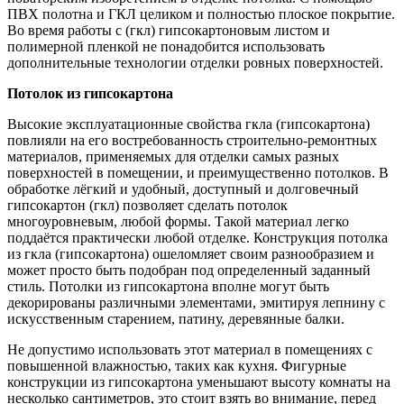
ПВХ полотна и ГКЛ целиком и полностью плоское покрытие.
Во время работы с (гкл) гипсокартоновым листом и
полимерной пленкой не понадобится использовать
дополнительные технологии отделки ровных поверхностей.
Потолок из гипсокартона
Высокие эксплуатационные свойства гкла (гипсокартона)
повлияли на его востребованность строительно-ремонтных
материалов, применяемых для отделки самых разных
поверхностей в помещении, и преимущественно потолков. В
обработке лёгкий и удобный, доступный и долговечный
гипсокартон (гкл) позволяет сделать потолок
многоуровневым, любой формы. Такой материал легко
поддаётся практически любой отделке. Конструкция потолка
из гкла (гипсокартона) ошеломляет своим разнообразием и
может просто быть подобран под определенный заданный
стиль. Потолки из гипсокартона вполне могут быть
декорированы различными элементами, эмитируя лепнину с
искусственным старением, патину, деревянные балки.
Не допустимо использовать этот материал в помещениях с
повышенной влажностью, таких как кухня. Фигурные
конструкции из гипсокартона уменьшают высоту комнаты на
несколько сантиметров, это стоит взять во внимание, перед