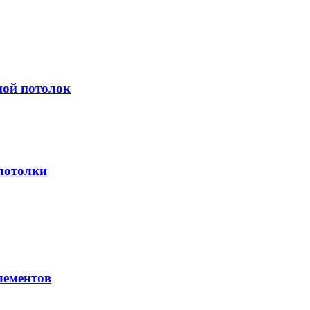
ной потолок
потолки
лементов