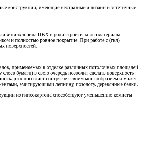
ные конструкции, имеющие неотразимый дизайн и эстетичный
поливинилхлорида ПВХ в роли строительного материала
ликом и полностью ровное покрытие. При работе с (гкл)
ых поверхностей.
иалов, применяемых в отделке различных потолочных площадей
 слоев бумаги) в свою очередь позволит сделать поверхность
ипоскартонного листа потрясает своим многообразием и может
ментами, эмитирующими лепнину, позолоту, деревянные балки.
трукции из гипсокартона способствуют уменьшению комнаты