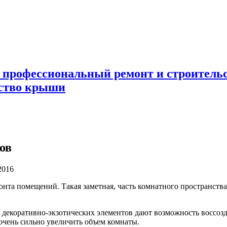
 профессиональный ремонт и строител
ьство крыши
ов
2016
онта помещений. Такая заметная, часть комнатного
пространства
х декоративно-экзотических элементов дают возможность воссо
очень сильно увеличить объем комнаты.