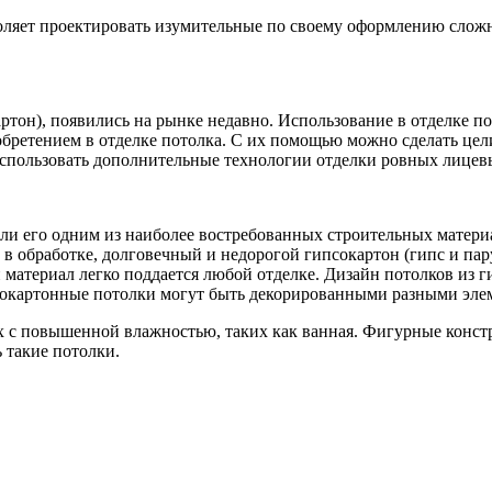
оляет проектировать изумительные по своему оформлению слож
ртон), появились на рынке недавно. Использование в отделке 
изобретением в отделке потолка. С их помощью можно сделать це
спользовать дополнительные технологии отделки ровных лицев
али его одним из наиболее востребованных строительных матер
 обработке, долговечный и недорогой гипсокартон (гипс и пару
атериал легко поддается любой отделке. Дизайн потолков из г
сокартонные потолки могут быть декорированными разными эле
х с повышенной влажностью, таких как ванная. Фигурные конс
ь такие потолки.