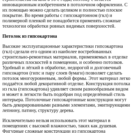
инновационным изобретением в потолочном оформлении. С
их помощью можно сделать целиком и полностью плоское
покрытие. Во время работы с гипсокартонном (гкл) и
полимерной пленкой не понадобится применять сложные
технологии обработки ровных видимых поверхностей.
Потолок из гипсокартона
Высокие эксплуатационные характеристики гипсокартона
(гкл) сделали его одним из наиболее востребованных
строительно-ремонтных материалов, применяемых в отделке
различных плоскостей в помещении, и особенно потолков.
Удобный и лёгкий в обработке, недорогой и долговечный
гипсокартон (гипс и пару слоев бумаги) позволяет сделать
потолок многоуровневым, любой формы. Этот материал легко
поддаётся любой декоративной отделке. Конструкция потолка
из гкла (гипсокартона) удивляет своим разнообразным видом
и может в легкости быть подобран под определённый стиль
интерьера. Потолочные гипсокартонные конструкции могут
быть декорированными разными элементами, эмитирующими
лепнину, патину, структуру дерева.
Исключительно нельзя использовать этот материал в
помещениях с высокой влажностью, таких как душевая.
Фигурные сложные конструкции из гипсокартона