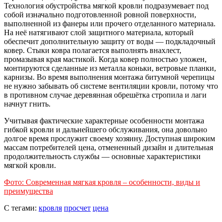
Технология обустройства мягкой кровли подразумевает под
собой изначально подготовленной ровной поверхности,
выполненной из фанеры или прочего отделанного материала.
На неё натягивают слой защитного материала, который
обеспечит дополнительную защиту от воды — подкладочный
ковер. Стыки ковра полагается выполнять внахлест,
промазывая края мастикой. Когда ковер полностью уложен,
монтируются сделанные из металла коньки, ветровые планки,
карнизы. Во время выполнения монтажа битумной черепицы
не нужно забывать об системе вентиляции кровли, потому что
в противном случае деревянная обрешётка стропила и лаги
начнут гнить.
Учитывая фактические характерные особенности монтажа
гибкой кровли и дальнейшего обслуживания, она довольно
долгое время прослужит своему хозяину. Доступная широким
массам потребителей цена, отмененный дизайн и длительная
продолжительность службы — основные характеристики
мягкой кровли.
Фото: Современная мягкая кровля – особенности, виды и
преимущества
С тегами:
кровля
просчет
цена