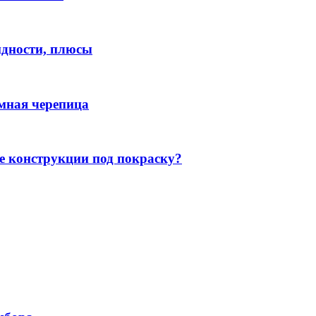
идности, плюсы
мная черепица
 конструкции под покраску?