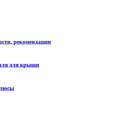
ости, рекомендации
овля для крыши
плюсы