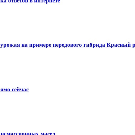
ка ответов в интернете
о урожая на примере передового гибрида Красный
ямо сейчас
ансмиссионных масел