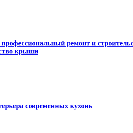
 профессиональный ремонт и строител
ьство крыши
терьера современных кухонь