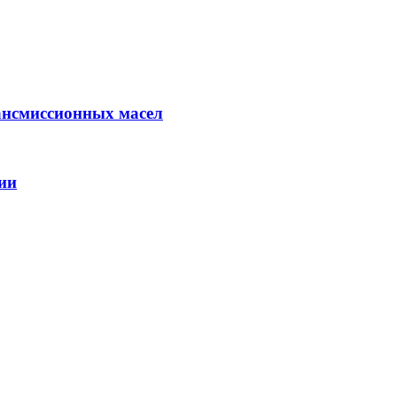
ансмиссионных масел
ии