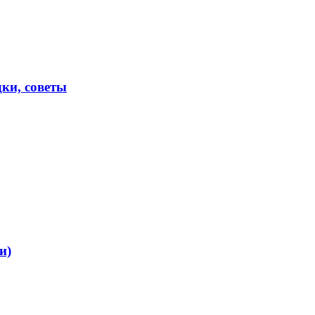
ки, советы
и)