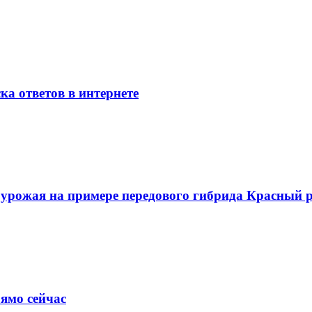
ка ответов в интернете
о урожая на примере передового гибрида Красный
ямо сейчас