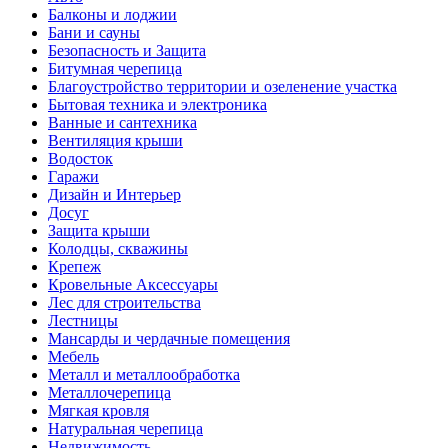
Балконы и лоджии
Бани и сауны
Безопасность и Защита
Битумная черепица
Благоустройство территории и озеленение участка
Бытовая техника и электроника
Ванные и сантехника
Вентиляция крыши
Водосток
Гаражи
Дизайн и Интерьер
Досуг
Защита крыши
Колодцы, скважины
Крепеж
Кровельные Аксессуары
Лес для строительства
Лестницы
Мансарды и чердачные помещения
Мебель
Металл и металлообработка
Металлочерепица
Мягкая кровля
Натуральная черепица
Недвижимость