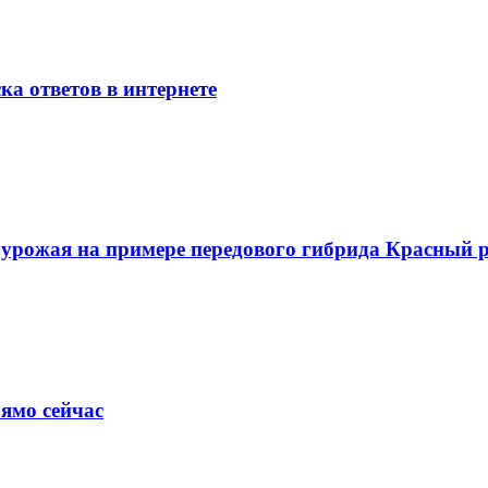
ка ответов в интернете
о урожая на примере передового гибрида Красный
ямо сейчас