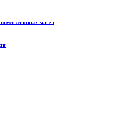
ансмиссионных масел
ии