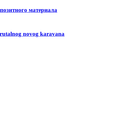
мпозитного материала
 brutalnog novog karavana