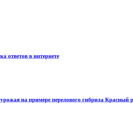
ка ответов в интернете
о урожая на примере передового гибрида Красный