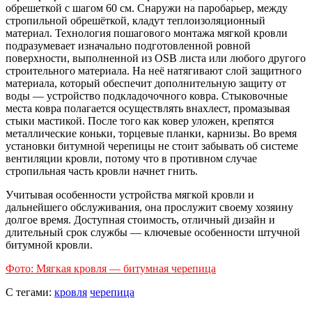
обрешеткой с шагом 60 см. Снаружи на паробарьер, между
стропильной обрешёткой, кладут теплоизоляционный
материал. Технология пошагового монтажа мягкой кровли
подразумевает изначально подготовленной ровной
поверхности, выполненной из OSB листа или любого другого
строительного материала. На неё натягивают слой защитного
материала, который обеспечит дополнительную защиту от
воды — устройство подкладочочного ковра. Стыковочные
места ковра полагается осуществлять внахлест, промазывая
стыки мастикой. После того как ковер уложен, крепятся
металлические коньки, торцевые планки, карнизы. Во время
установки битумной черепицы не стоит забывать об системе
вентиляции кровли, потому что в противном случае
стропильная часть кровли начнет гнить.
Учитывая особенности устройства мягкой кровли и
дальнейшего обслуживания, она прослужит своему хозяину
долгое время. Доступная стоимость, отличный дизайн и
длительный срок службы — ключевые особенности штучной
битумной кровли.
Фото: Мягкая кровля — битумная черепица
С тегами:
кровля
черепица