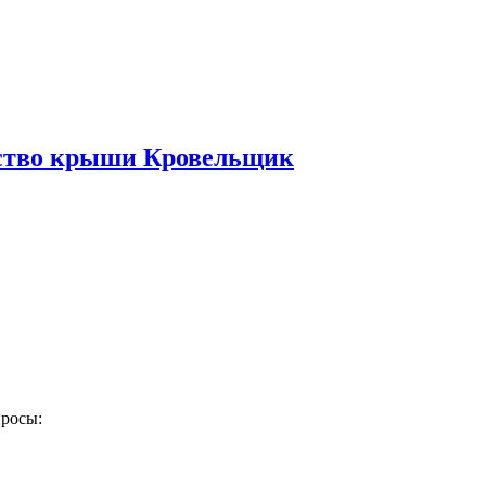
ьство крыши Кровельщик
просы: