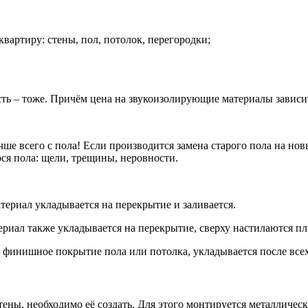
вартиру: стены, пол, потолок, перегородки;
ь – тоже. Причём цена на звукоизолирующие материалы зависит, 
учше всего с пола! Если производится замена старого пола на н
ся пола: щели, трещины, неровности.
ериал укладывается на перекрытие и заливается.
ериал также укладывается на перекрытие, сверху настилаются 
ак финишное покрытие пола или потолка, укладывается после все
ны, необходимо её создать. Для этого монтируется металлическ