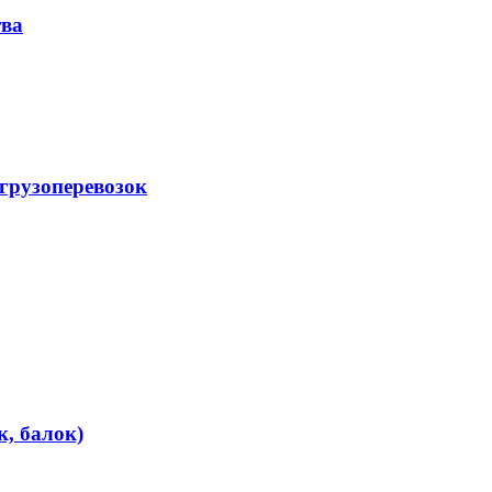
тва
грузоперевозок
, балок)