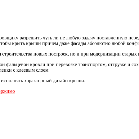
овщику разрешить чуть ли не любую задачу поставленную перед 
м чтобы крыть крыши причем даже фасады абсолютно любой конф
 строительства новых построек, но и при модернизации старых
вой фальцевой кровли при перевозке транспортом, отгрузке и с
ленки с клеевым слоем.
ь исполнять характерный дизайн крыши.
вержимо