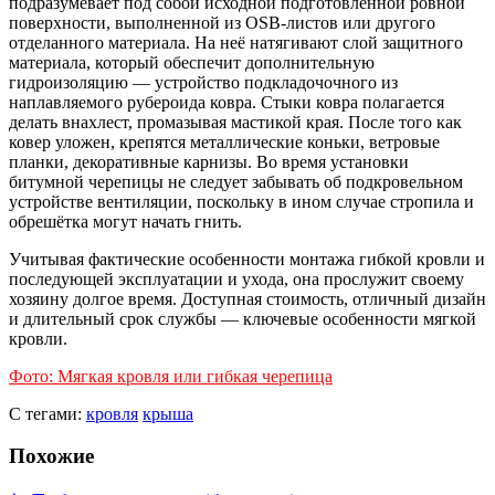
подразумевает под собой исходной подготовленной ровной
поверхности, выполненной из OSB-листов или другого
отделанного материала. На неё натягивают слой защитного
материала, который обеспечит дополнительную
гидроизоляцию — устройство подкладочочного из
наплавляемого рубероида ковра. Стыки ковра полагается
делать внахлест, промазывая мастикой края. После того как
ковер уложен, крепятся металлические коньки, ветровые
планки, декоративные карнизы. Во время установки
битумной черепицы не следует забывать об подкровельном
устройстве вентиляции, поскольку в ином случае стропила и
обрешётка могут начать гнить.
Учитывая фактические особенности монтажа гибкой кровли и
последующей эксплуатации и ухода, она прослужит своему
хозяину долгое время. Доступная стоимость, отличный дизайн
и длительный срок службы — ключевые особенности мягкой
кровли.
Фото: Мягкая кровля или гибкая черепица
С тегами:
кровля
крыша
Похожие