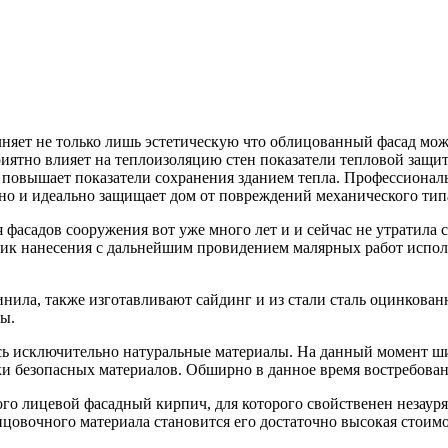
лняет не только лишь эстетическую что облицованный фасад мож
риятно влияет на теплоизоляцию стен показатели тепловой защи
повышает показатели сохранения зданием тепла. Профессиональ
но и идеально защищает дом от повреждений механического типа
я фасадов сооружения вот уже много лет и и сейчас не утратила
ник нанесения с дальнейшим провидением малярных работ испол
нила, также изготавливают сайдинг и из стали сталь оцинкова
ы.
ь исключительно натуральные материалы. На данный момент ш
и безопасных материалов. Обширно в данное время востребован
ого лицевой фасадный кирпич, для которого свойственен незау
овочного материала становится его достаточно высокая стоимо