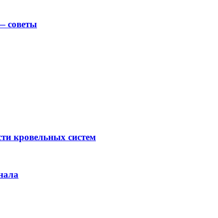
— советы
сти кровельных систем
инала