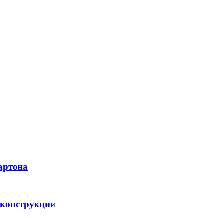
артона
 конструкции