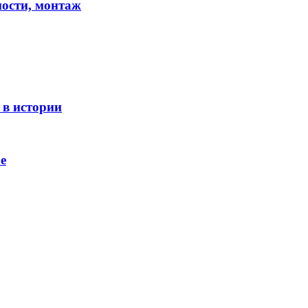
ости, монтаж
 в истории
е