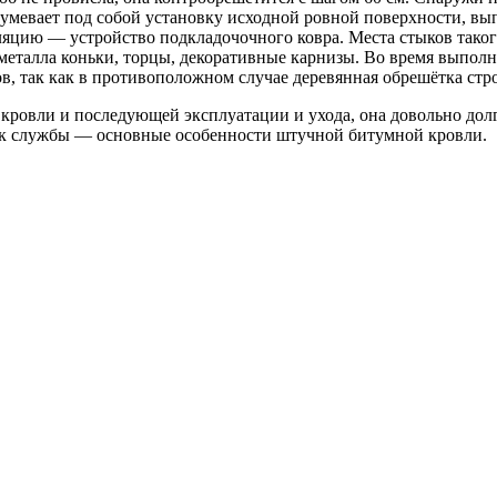
умевает под собой установку исходной ровной поверхности, вып
яцию — устройство подкладочочного ковра. Места стыков такого
 металла коньки, торцы, декоративные карнизы. Во время выпол
 так как в противоположном случае деревянная обрешётка стро
 кровли и последующей эксплуатации и ухода, она довольно дол
ок службы — основные особенности штучной битумной кровли.