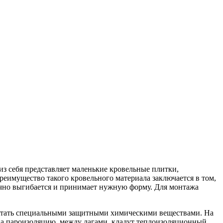
из себя представляет маленькие кровельные плитки,
еимущество такого кровельного материала заключается в том,
ично выгибается и принимает нужную форму. Для монтажа
аботать специальными защитными химическими веществами. На
 на пароизоляцию, между лагами, кладут теплоизоляционный