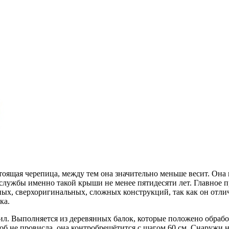
оящая черепица, между тем она значительно меньше весит. Она 
лужбы именно такой крыши не менее пятидесяти лет. Главное пр
ных, сверхоригинальных, сложных конструкций, так как он отл
ка.
пил. Выполняется из деревянных балок, которые положено обр
тоб не провисла, она контробрешётится с шагом 60 см. Снаружи