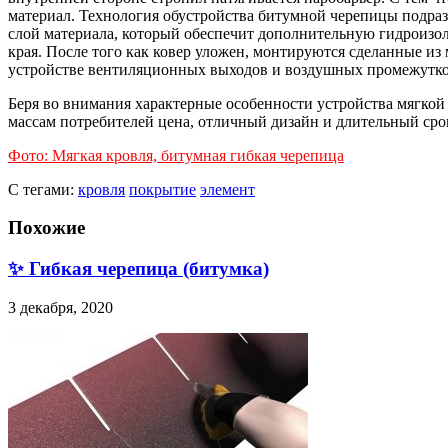
материал. Технология обустройства битумной черепицы подраз
слой материала, который обеспечит дополнительную гидроизол
края. После того как ковер уложен, монтируются сделанные из
устройстве вентиляционных выходов и воздушных промежутков,
Беря во внимания характерные особенности устройства мягкой
массам потребителей цена, отличный дизайн и длительный ср
Фото: Мягкая кровля, битумная гибкая черепица
С тегами:
кровля
покрытие
элемент
Похожие
✨ Гибкая черепица (битумка)
3 декабря, 2020