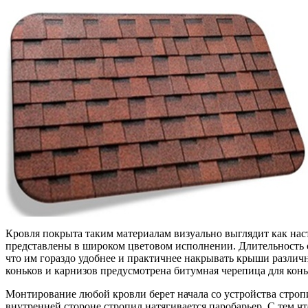
Кровля покрыта таким материалам визуально выглядит как наст
представлены в широком цветовом исполнении. Длительность с
что им гораздо удобнее и практичнее накрывать крыши различ
коньков и карнизов предусмотрена битумная черепица для конь
Монтирование любой кровли берет начала со устройства стро
внутренней стороне стропил натягивается паробарьер. С тем ч