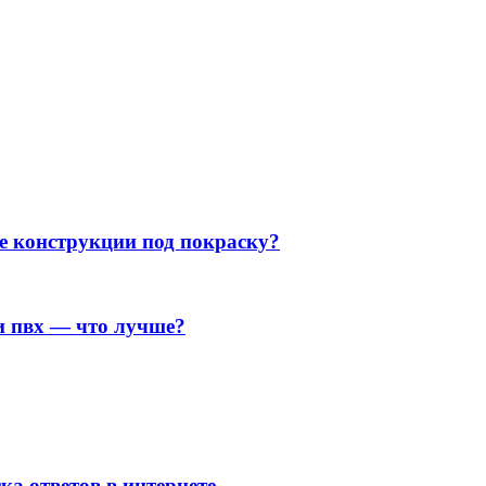
 конструкции под покраску?
и пвх — что лучше?
ка ответов в интернете