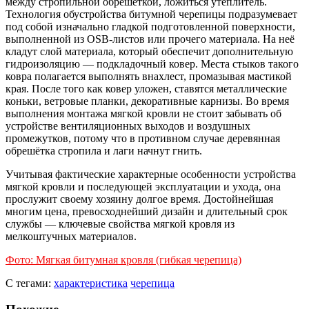
между стропильной обрешёткой, ложиться утеплитель.
Технология обустройства битумной черепицы подразумевает
под собой изначально гладкой подготовленной поверхности,
выполненной из OSB-листов или прочего материала. На неё
кладут слой материала, который обеспечит дополнительную
гидроизоляцию — подкладочный ковер. Места стыков такого
ковра полагается выполнять внахлест, промазывая мастикой
края. После того как ковер уложен, ставятся металлические
коньки, ветровые планки, декоративные карнизы. Во время
выполнения монтажа мягкой кровли не стоит забывать об
устройстве вентиляционных выходов и воздушных
промежутков, потому что в противном случае деревянная
обрешётка стропила и лаги начнут гнить.
Учитывая фактические характерные особенности устройства
мягкой кровли и последующей эксплуатации и ухода, она
прослужит своему хозяину долгое время. Достойнейшая
многим цена, превосходнейший дизайн и длительный срок
службы — ключевые свойства мягкой кровля из
мелкоштучных материалов.
Фото: Мягкая битумная кровля (гибкая черепица)
С тегами:
характеристика
черепица