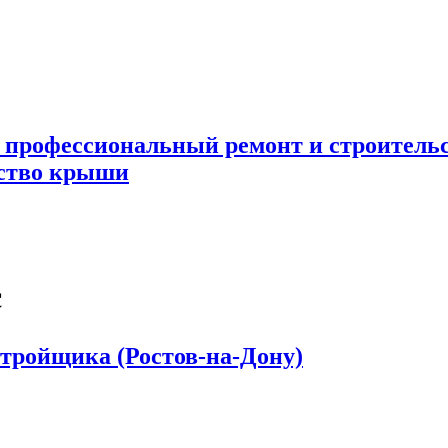
 профессиональный ремонт и строител
ьство крыши
с
стройщика (Ростов-на-Дону)