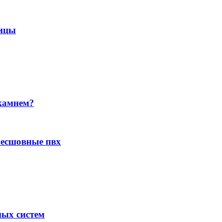
пицы
камнем?
бесшовные пвх
ых систем