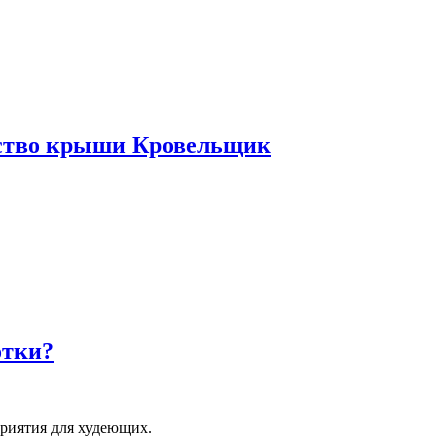
ьство крыши Кровельщик
отки?
приятия для худеющих.