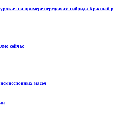
о урожая на примере передового гибрида Красный
ямо сейчас
ансмиссионных масел
ии