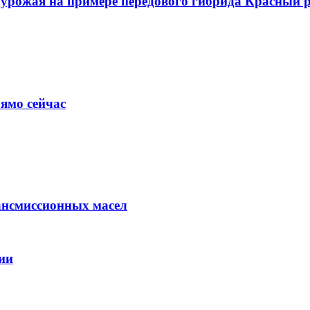
о урожая на примере передового гибрида Красный
ямо сейчас
ансмиссионных масел
ии