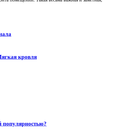
инала
Мягкая кровля
й популярностью?