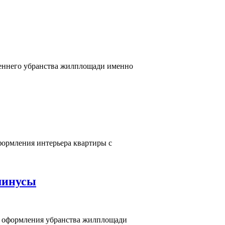
реннего убранства жилплощади именно
формления интерьера квартиры с
минусы
я оформления убранства жилплощади