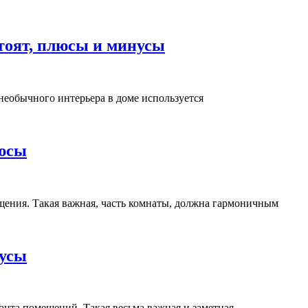
тоят, плюсы и минусы
необычного интерьера в доме используется
люсы
щения. Такая важная, часть комнаты, должна гармоничным
нусы
онта помещений. Такая весьма важная и заметная,