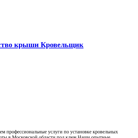
ьство крыши Кровельщик
ем профессиональные услуги по установке кровельных
боты в Московской области под ключ Наши опытные