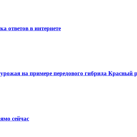
ка ответов в интернете
о урожая на примере передового гибрида Красный
ямо сейчас