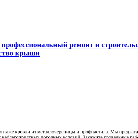
 профессиональный ремонт и строител
ьство крыши
нтаже кровли из металлочерепицы и профнастила. Мы предлага
т неблагоприятных погодных условий. Закажите кровельные ра