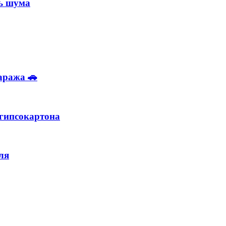
ь шума
аража 🚗
 гипсокартона
ля