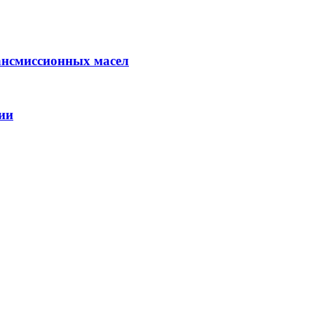
ансмиссионных масел
ии