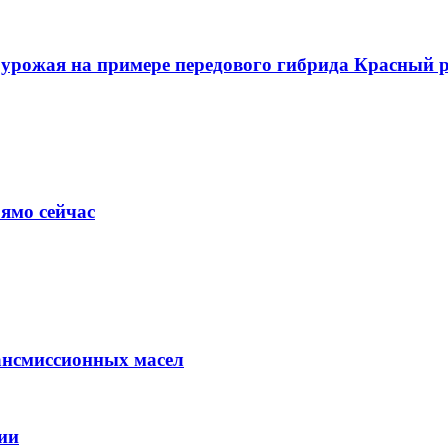
о урожая на примере передового гибрида Красный
ямо сейчас
ансмиссионных масел
ии