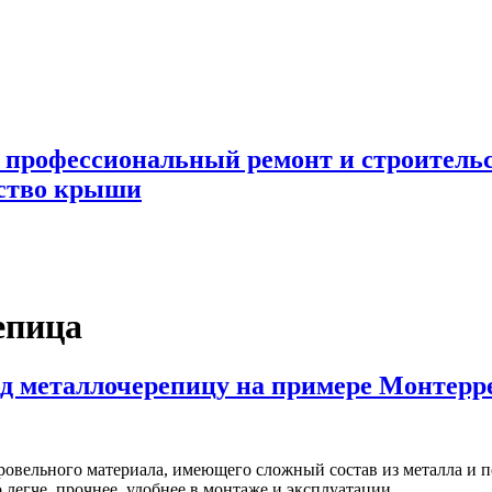
 профессиональный ремонт и строител
ьство крыши
епица
од металлочерепицу на примере Монтерр
овельного материала, имеющего сложный состав из металла и п
легче, прочнее, удобнее в монтаже и эксплуатации.