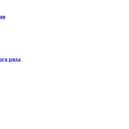
ии
ого ряда