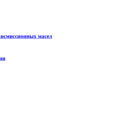
ансмиссионных масел
ии