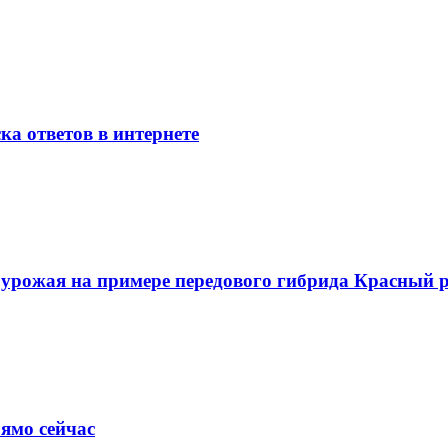
ка ответов в интернете
о урожая на примере передового гибрида Красный
ямо сейчас