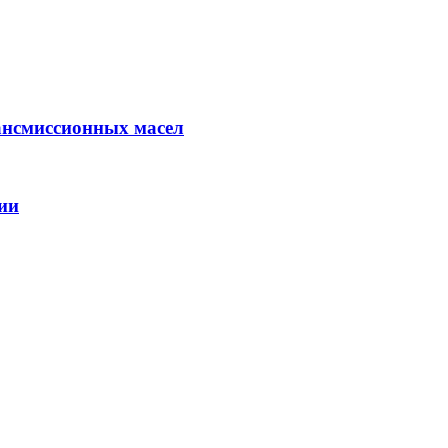
ансмиссионных масел
ии