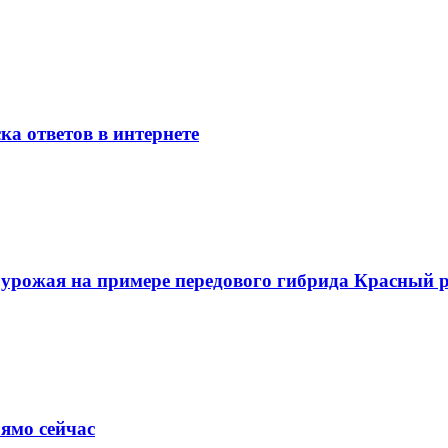
ка ответов в интернете
о урожая на примере передового гибрида Красный
ямо сейчас